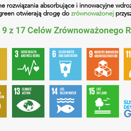
e rozwiązania absorbujące i innowacyjne wdroż
green otwierają drogę do
zrównoważonej
przysz
y 9 z 17 Celów Zrównoważonego 