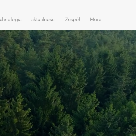
chnologia
aktualności
Zespół
More