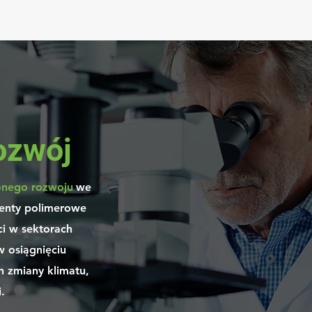
ozwój
nego rozwoju
we
benty polimerowe
i w sektorach
w osiągnięciu
 zmiany klimatu,
.