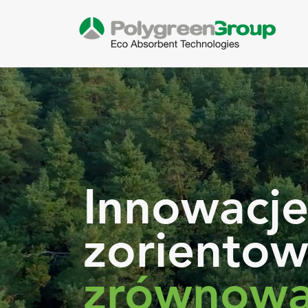
Innowacj
zorientow
zrównowa