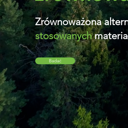
Zrównoważona
alter
stosowanych
materia
Badać