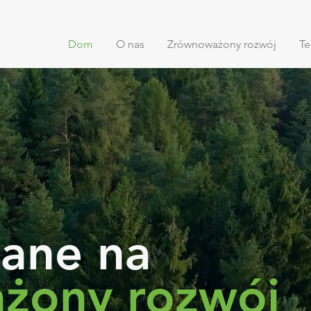
Dom
O nas
Zrównoważony rozwój
Te
e
ane na
żony rozwój