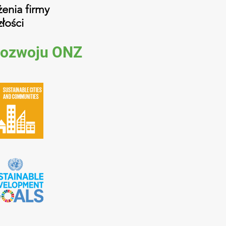
enia firmy
łości
Rozwoju ONZ