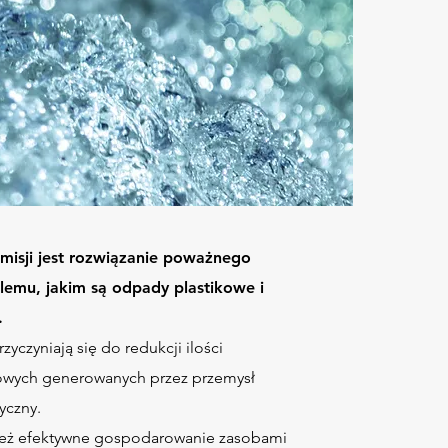
misji jest rozwiązanie poważnego
lemu, jakim są odpady plastikowe i
.
yczyniają się do redukcji ilości
owych generowanych przez przemysł
yczny.
eż efektywne gospodarowanie zasobami