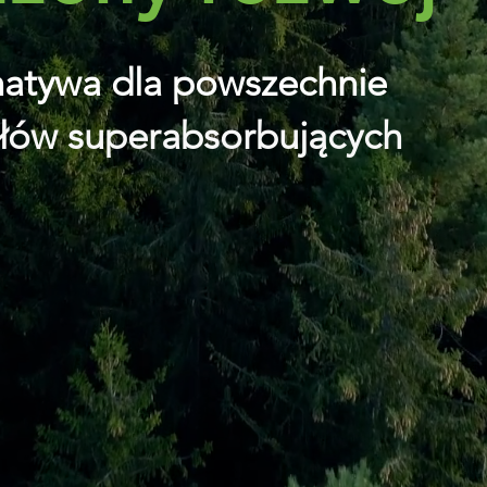
natywa dla powszechnie
łów superabsorbujących